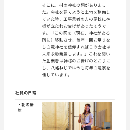
そこに、村の神社の祠がありまし
た。会社を建てようと土地を整備し
ていた時、工事業者の方の夢枕に神
様が立たれお告げがあったそうで
す。「この祠を（現在、神社がある
所に）移動させ、毎年一回お祭りを
し白竜神社を信仰すればこの会社は
未来永劫発展します。」これを聞い
た創業者は神様のお告げのとおりに
し、八幡ねじでは今も毎年白竜祭を
催しています。
社員の日常
・朝の掃
除